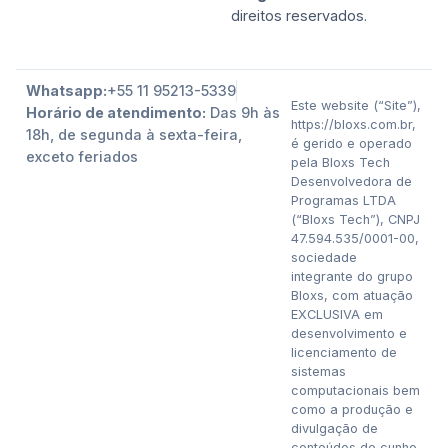
direitos reservados.
Whatsapp:
+55 11 95213-5339
Este website (“Site”),
Horário de atendimento:
Das 9h às
https://bloxs.com.br,
18h, de segunda à sexta-feira,
é gerido e operado
exceto feriados
pela Bloxs Tech
Desenvolvedora de
Programas LTDA
(“Bloxs Tech”), CNPJ
47.594.535/0001-00,
sociedade
integrante do grupo
Bloxs, com atuação
EXCLUSIVA em
desenvolvimento e
licenciamento de
sistemas
computacionais bem
como a produção e
divulgação de
conteúdos de cunho