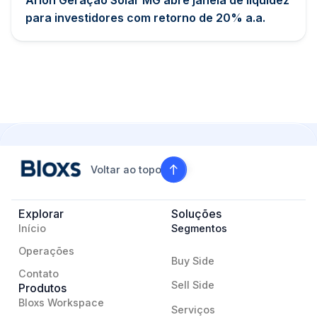
Arion Geração Solar MG abre janela de liquidez
para investidores com retorno de 20% a.a.
Voltar ao topo
Explorar
Soluções
Início
Segmentos
Operações
Buy Side
Contato
Sell Side
Produtos
Bloxs Workspace
Serviços