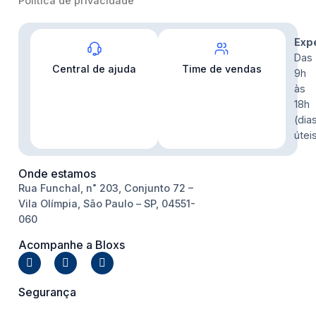
Política de privacidade
Contato
Exp
Das
Central de ajuda
Time de vendas
9h
às
18h
(dia
útei
Onde estamos
Rua Funchal, n˚ 203, Conjunto 72 –
Vila Olímpia, São Paulo – SP, 04551-
060
Acompanhe a Bloxs
Segurança