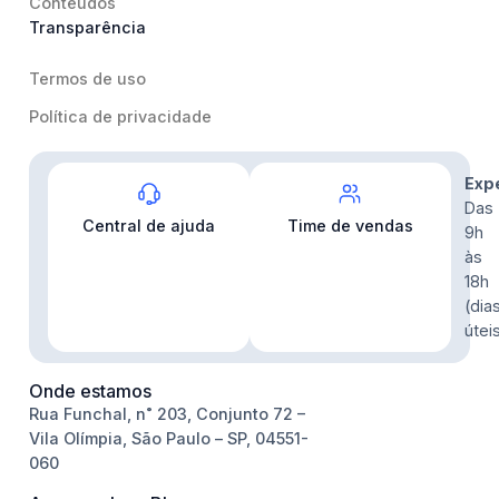
Conteúdos
Transparência
Termos de uso
Política de privacidade
Contato
Exp
Das
Central de ajuda
Time de vendas
9h
às
18h
(dia
útei
Onde estamos
Rua Funchal, n˚ 203, Conjunto 72 –
Vila Olímpia, São Paulo – SP, 04551-
060