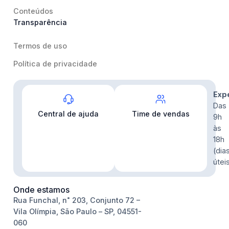
Conteúdos
Transparência
Termos de uso
Política de privacidade
Contato
Exp
Das
Central de ajuda
Time de vendas
9h
às
18h
(dia
útei
Onde estamos
Rua Funchal, n˚ 203, Conjunto 72 –
Vila Olímpia, São Paulo – SP, 04551-
060