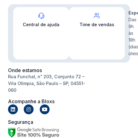
Contato
Exp
Das
Central de ajuda
Time de vendas
9h
às
18h
(dia
útei
Onde estamos
Rua Funchal, n˚ 203, Conjunto 72 –
Vila Olímpia, São Paulo – SP, 04551-
060
Acompanhe a Bloxs
Segurança