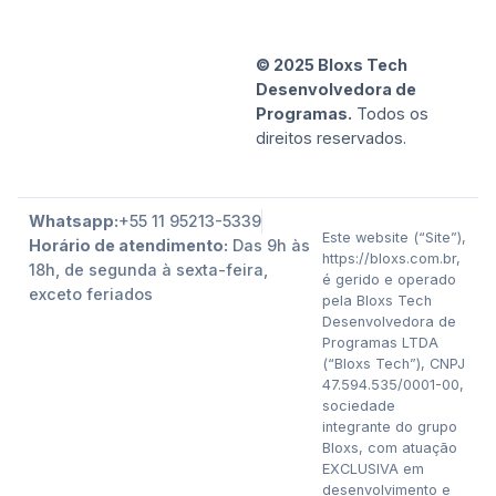
© 2025 Bloxs Tech
Desenvolvedora de
Programas.
Todos os
direitos reservados.
Whatsapp:
+55 11 95213-5339
Este website (“Site”),
Horário de atendimento:
Das 9h às
https://bloxs.com.br,
18h, de segunda à sexta-feira,
é gerido e operado
exceto feriados
pela Bloxs Tech
Desenvolvedora de
Programas LTDA
(“Bloxs Tech”), CNPJ
47.594.535/0001-00,
sociedade
integrante do grupo
Bloxs, com atuação
EXCLUSIVA em
desenvolvimento e