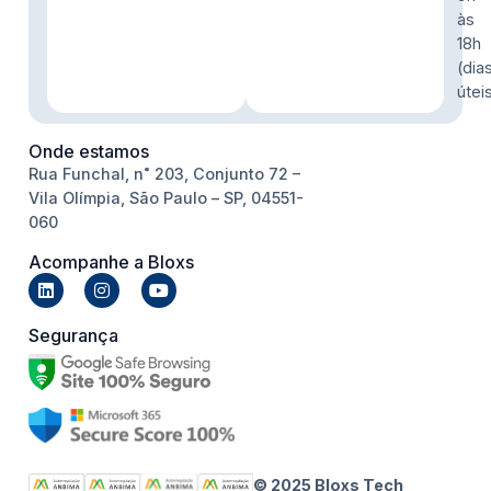
às
18h
(dia
útei
Onde estamos
Rua Funchal, n˚ 203, Conjunto 72 –
Vila Olímpia, São Paulo – SP, 04551-
060
Acompanhe a Bloxs
Segurança
© 2025 Bloxs Tech