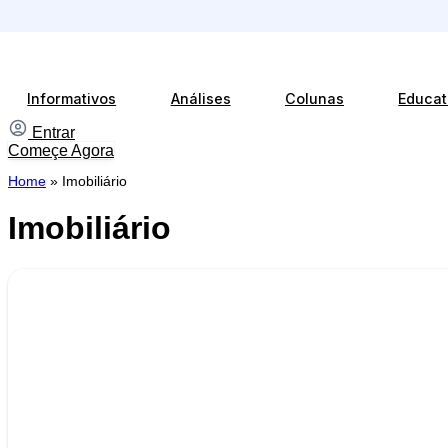
Ir
para
o
conteúdo
Informativos
Análises
Colunas
Educat
Entrar
Começe Agora
Home
»
Imobiliário
Imobiliário