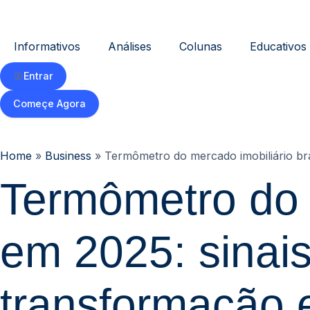
Informativos
Análises
Colunas
Educativos
Entrar
Começe Agora
Home
»
Business
»
Termômetro do mercado imobiliário bras
Termômetro do m
em 2025: sinais
transformação e