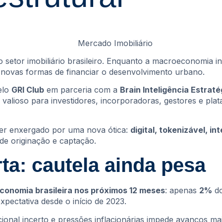
setor imobiliário brasileiro. Enquanto a macroeconomia i
 novas formas de financiar o desenvolvimento urbano.
elo
GRI Club
em parceria com a
Brain Inteligência Estraté
 valioso para investidores, incorporadoras, gestores e pla
ser enxergado por uma nova ótica:
digital, tokenizável, i
de originação e captação.
a: cautela ainda pesa
conomia brasileira nos próximos 12 meses
: apenas
2%
do
pectativa desde o início de 2023.
cional incerto e pressões inflacionárias impede avanços ma