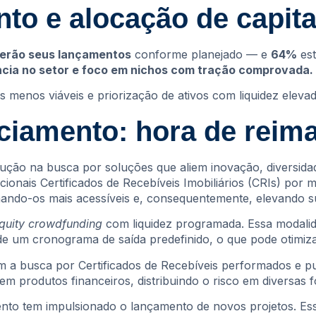
to e alocação de capita
erão seus lançamentos
conforme planejado — e
64%
est
ência no setor e foco em nichos com tração comprovada.
 menos viáveis e priorização de ativos com liquidez elevad
ciamento: hora de reima
ão na busca por soluções que aliem inovação, diversidade 
ionais Certificados de Recebíveis Imobiliários (CRIs) por
rnando-os mais acessíveis e, consequentemente, elevando s
quity crowdfunding
com liquidez programada. Essa modalida
 um cronograma de saída predefinido, o que pode otimizar
 a busca por Certificados de Recebíveis performados e pul
 produtos financeiros, distribuindo o risco em diversas fo
ento tem impulsionado o lançamento de novos projetos. Es