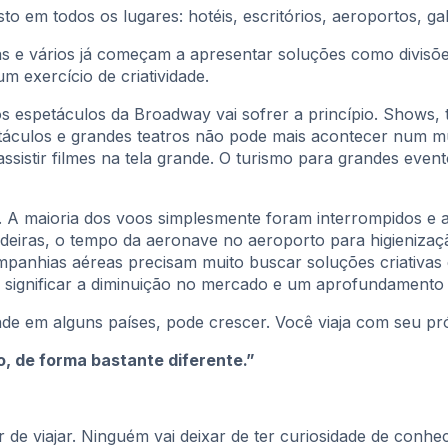
to em todos os lugares: hotéis, escritórios, aeroportos, gal
 e vários já começam a apresentar soluções como divisões
 exercício de criatividade.
os espetáculos da Broadway vai sofrer a princípio. Shows,
táculos e grandes teatros não pode mais acontecer num mu
sistir filmes na tela grande. O turismo para grandes even
ão. A maioria dos voos simplesmente foram interrompidos e
cadeiras, o tempo da aeronave no aeroporto para higienizaç
mpanhias aéreas precisam muito buscar soluções criativas
 significar a diminuição no mercado e um aprofundamento 
de em alguns países, pode crescer. Você viaja com seu pró
o, de forma bastante diferente.”
de viajar. Ninguém vai deixar de ter curiosidade de conhe