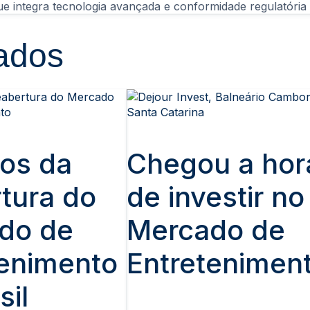
ra Open Capital Market: plataforma que integra tecnologia avançada e conformidade r
ados
ios da
Chegou a hor
tura do
de investir no
do de
Mercado de
tenimento
Entretenimen
sil