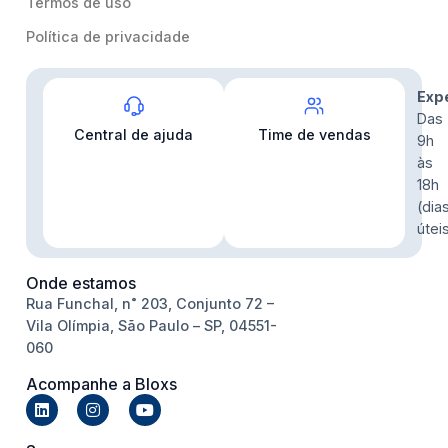
Termos de uso
Política de privacidade
Contato
Exp
Das
Central de ajuda
Time de vendas
9h
às
18h
(dia
útei
Onde estamos
Rua Funchal, n˚ 203, Conjunto 72 –
Vila Olímpia, São Paulo – SP, 04551-
060
Acompanhe a Bloxs