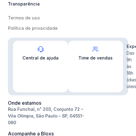
Transparência
Termos de uso
Política de privacidade
Contato
Exp
Das
Central de ajuda
Time de vendas
9h
às
18h
(dia
útei
Onde estamos
Rua Funchal, n˚ 203, Conjunto 72 –
Vila Olímpia, São Paulo – SP, 04551-
060
Acompanhe a Bloxs