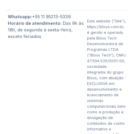
Whatsapp:
+55 11 95213-5339
Este website (“Site”),
Horário de atendimento:
Das 9h às
https://bloxs.com.br,
18h, de segunda à sexta-feira,
é gerido e operado
exceto feriados
pela Bloxs Tech
Desenvolvedora de
Programas LTDA
(“Bloxs Tech”), CNPJ
47.594.535/0001-00,
sociedade
integrante do grupo
Bloxs, com atuação
EXCLUSIVA em
desenvolvimento e
licenciamento de
sistemas
computacionais bem
como a produção e
divulgação de
conteúdos de cunho
informativo e