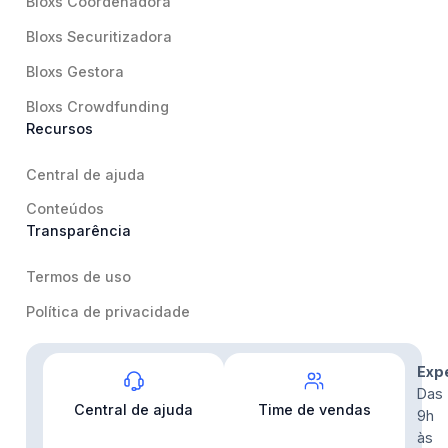
Bloxs Coordenadora
Bloxs Securitizadora
Bloxs Gestora
Bloxs Crowdfunding
Recursos
Central de ajuda
Conteúdos
Transparência
Termos de uso
Política de privacidade
Contato
Exp
Das
Central de ajuda
Time de vendas
9h
às