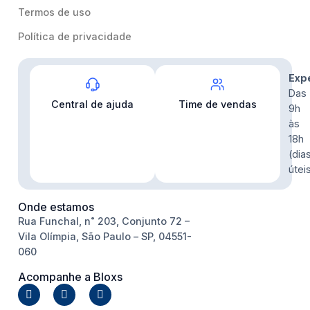
Termos de uso
Política de privacidade
Contato
Exp
Das
Central de ajuda
Time de vendas
9h
às
18h
(dia
útei
Onde estamos
Rua Funchal, n˚ 203, Conjunto 72 –
Vila Olímpia, São Paulo – SP, 04551-
060
Acompanhe a Bloxs