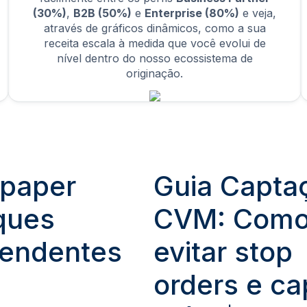
(30%)
,
B2B (50%)
e
Enterprise (80%)
e veja,
através de gráficos dinâmicos, como a sua
receita escala à medida que você evolui de
nível dentro do nosso ecossistema de
originação.
paper
Guia Capta
ques
CVM: Com
endentes
evitar stop
orders e ca