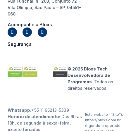
Rua Funchal, n˚ 203, Conjunto 72 –
Vila Olímpia, São Paulo – SP, 04551-
060
Acompanhe a Bloxs
Segurança
© 2025 Bloxs Tech
Desenvolvedora de
Programas.
Todos os
direitos reservados.
Whatsapp:
+55 11 95213-5339
Este website (“Site”),
Horário de atendimento:
Das 9h às
https://bloxs.com.br,
18h, de segunda à sexta-feira,
é gerido e operado
exceto feriados