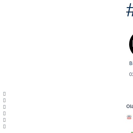
B
0
Ol