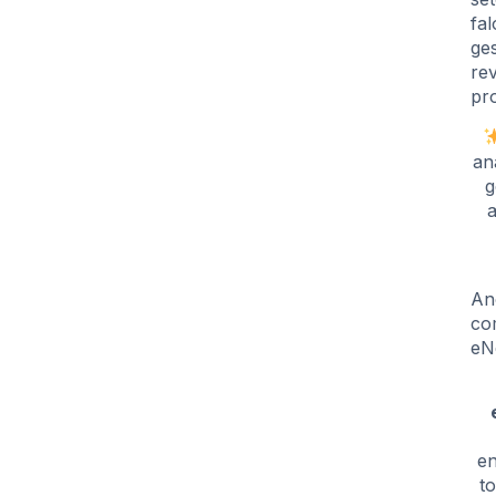
fal
ge
re
pr
an
g
a
An
co
eN
en
t