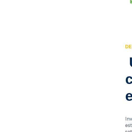
DE
c
In
es
set