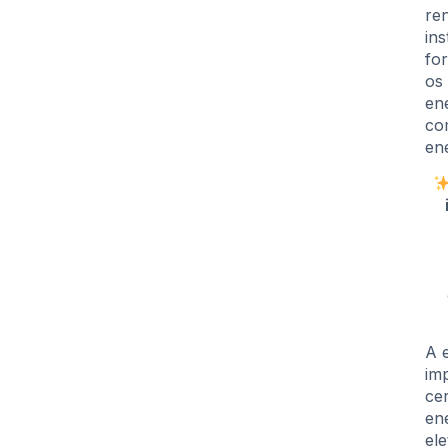
re
in
fo
os
en
com
en
A 
im
ce
en
ele