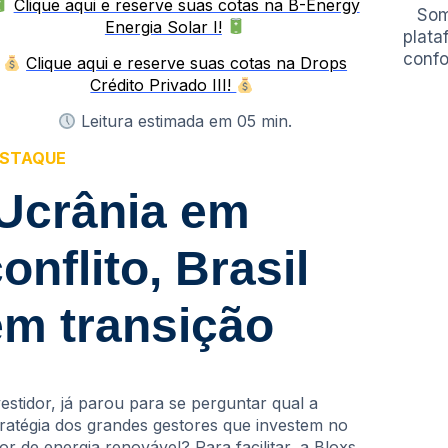
Clique aqui e reserve suas cotas na B-Energy
Som
Energia Solar I!
plata
confo
Clique aqui e reserve suas cotas na Drops
Crédito Privado III!
Leitura estimada em 05 min.
STAQUE
Ucrânia em
onflito, Brasil
em transição
vestidor, já parou para se perguntar qual a
tratégia dos grandes gestores que investem no
or de energia renovável? Para facilitar, a Bloxs