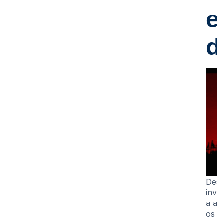
De
in
a 
os