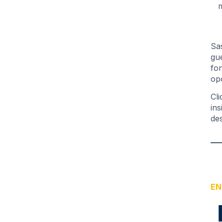
m
Sa
gu
fo
op
Cl
in
de
EN