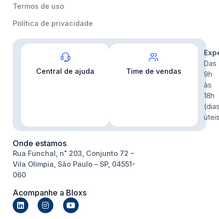
Termos de uso
Política de privacidade
Contato
Exp
Das
Central de ajuda
Time de vendas
9h
às
18h
(dia
útei
Onde estamos
Rua Funchal, n˚ 203, Conjunto 72 –
Vila Olímpia, São Paulo – SP, 04551-
060
Acompanhe a Bloxs