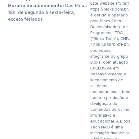
Este website (“Site”),
Horário de atendimento:
Das 9h às
https://bloxs.com.br,
18h, de segunda à sexta-feira,
é gerido e operado
exceto feriados
pela Bloxs Tech
Desenvolvedora de
Programas LTDA
(“Bloxs Tech”), CNPJ
47.594.535/0001-00,
sociedade
integrante do grupo
Bloxs, com atuação
EXCLUSIVA em
desenvolvimento e
licenciamento de
sistemas
computacionais bem
como a produção e
divulgação de
conteúdos de cunho
informativo e
educacional. A Bloxs
Tech NÃO é uma
instituição financeira
e NÃO realiza