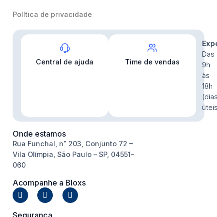
Política de privacidade
Contato
Exp
Das
Central de ajuda
Time de vendas
9h
às
18h
(dia
útei
Onde estamos
Rua Funchal, n˚ 203, Conjunto 72 –
Vila Olímpia, São Paulo – SP, 04551-
060
Acompanhe a Bloxs
Segurança