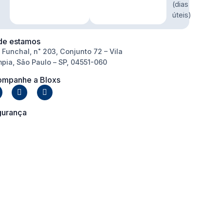
(dias
úteis)
de estamos
 Funchal, n˚ 203, Conjunto 72 – Vila
mpia, São Paulo – SP, 04551-060
mpanhe a Bloxs
gurança