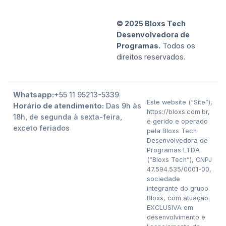
© 2025 Bloxs Tech
Desenvolvedora de
Programas.
Todos os
direitos reservados.
Whatsapp:
+55 11 95213-5339
Este website (“Site”),
Horário de atendimento:
Das 9h às
https://bloxs.com.br,
18h, de segunda à sexta-feira,
é gerido e operado
exceto feriados
pela Bloxs Tech
Desenvolvedora de
Programas LTDA
(“Bloxs Tech”), CNPJ
47.594.535/0001-00,
sociedade
integrante do grupo
Bloxs, com atuação
EXCLUSIVA em
desenvolvimento e