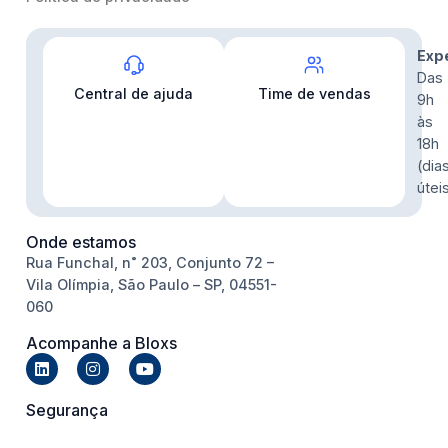
Contato
Exp
Das
Central de ajuda
Time de vendas
9h
às
18h
(dia
útei
Onde estamos
Rua Funchal, n˚ 203, Conjunto 72 –
Vila Olímpia, São Paulo – SP, 04551-
060
Acompanhe a Bloxs
Segurança