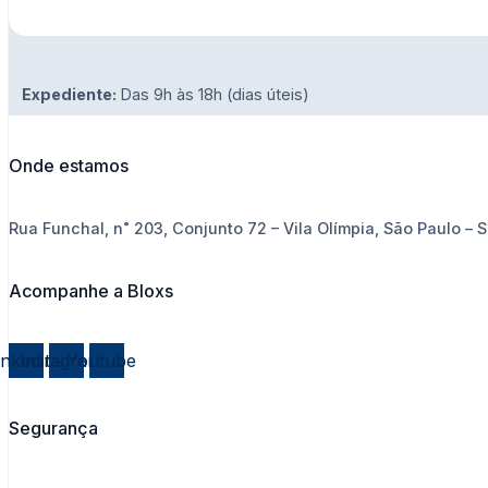
Expediente:
Das 9h às 18h (dias úteis)
Onde estamos
Rua Funchal, n˚ 203, Conjunto 72 – Vila Olímpia, São Paulo – 
Acompanhe a Bloxs
inkedin
Instagram
Youtube
Segurança