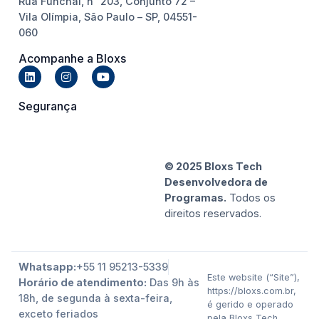
Rua Funchal, n˚ 203, Conjunto 72 –
Vila Olímpia, São Paulo – SP, 04551-
060
Acompanhe a Bloxs
Segurança
© 2025 Bloxs Tech
Desenvolvedora de
Programas.
Todos os
direitos reservados.
Whatsapp:
+55 11 95213-5339
Este website (“Site”),
Horário de atendimento:
Das 9h às
https://bloxs.com.br,
18h, de segunda à sexta-feira,
é gerido e operado
exceto feriados
pela Bloxs Tech