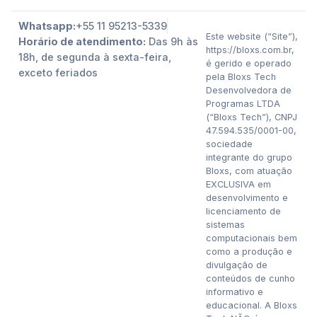
Whatsapp:
+55 11 95213-5339
Este website (“Site”),
Horário de atendimento:
Das 9h às
https://bloxs.com.br,
18h, de segunda à sexta-feira,
é gerido e operado
exceto feriados
pela Bloxs Tech
Desenvolvedora de
Programas LTDA
(“Bloxs Tech”), CNPJ
47.594.535/0001-00,
sociedade
integrante do grupo
Bloxs, com atuação
EXCLUSIVA em
desenvolvimento e
licenciamento de
sistemas
computacionais bem
como a produção e
divulgação de
conteúdos de cunho
informativo e
educacional. A Bloxs