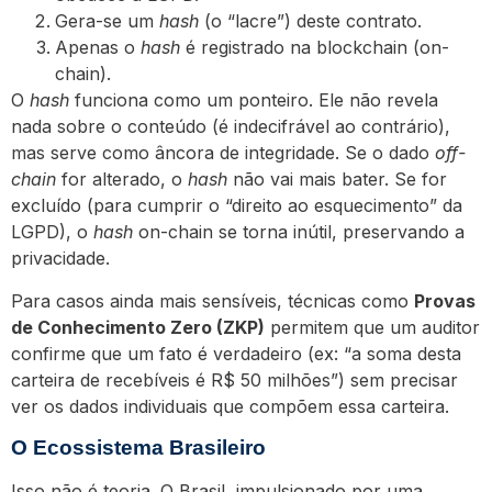
Gera-se um
hash
(o “lacre”) deste contrato.
Apenas o
hash
é registrado na blockchain (on-
chain).
O
hash
funciona como um ponteiro. Ele não revela
nada sobre o conteúdo (é indecifrável ao contrário),
mas serve como âncora de integridade. Se o dado
off-
chain
for alterado, o
hash
não vai mais bater. Se for
excluído (para cumprir o “direito ao esquecimento” da
LGPD), o
hash
on-chain se torna inútil, preservando a
privacidade.
Para casos ainda mais sensíveis, técnicas como
Provas
de Conhecimento Zero (ZKP)
permitem que um auditor
confirme que um fato é verdadeiro (ex: “a soma desta
carteira de recebíveis é R$ 50 milhões”) sem precisar
ver os dados individuais que compõem essa carteira.
O Ecossistema Brasileiro
Isso não é teoria. O Brasil, impulsionado por uma