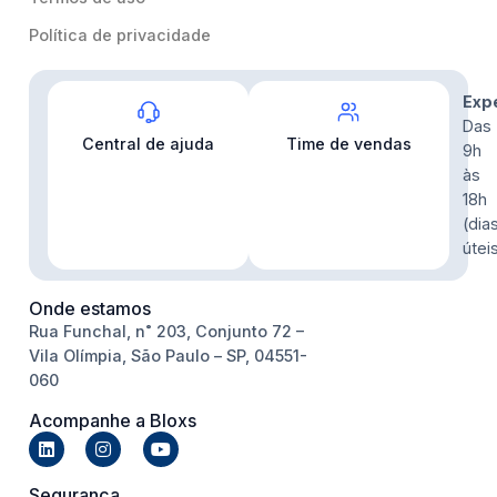
Política de privacidade
Contato
Exp
Das
Central de ajuda
Time de vendas
9h
às
18h
(dia
útei
Onde estamos
Rua Funchal, n˚ 203, Conjunto 72 –
Vila Olímpia, São Paulo – SP, 04551-
060
Acompanhe a Bloxs
Segurança