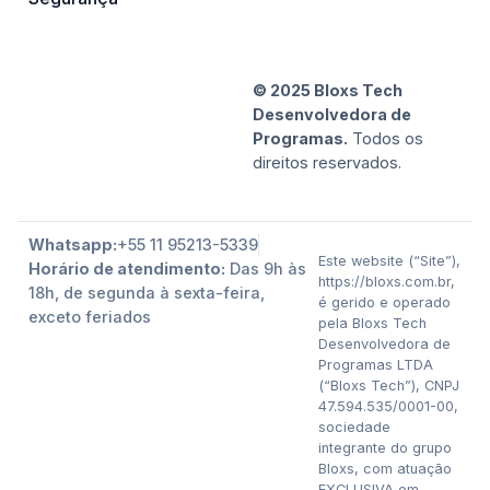
© 2025 Bloxs Tech
Desenvolvedora de
Programas.
Todos os
direitos reservados.
Whatsapp:
+55 11 95213-5339
Este website (“Site”),
Horário de atendimento:
Das 9h às
https://bloxs.com.br,
18h, de segunda à sexta-feira,
é gerido e operado
exceto feriados
pela Bloxs Tech
Desenvolvedora de
Programas LTDA
(“Bloxs Tech”), CNPJ
47.594.535/0001-00,
sociedade
integrante do grupo
Bloxs, com atuação
EXCLUSIVA em