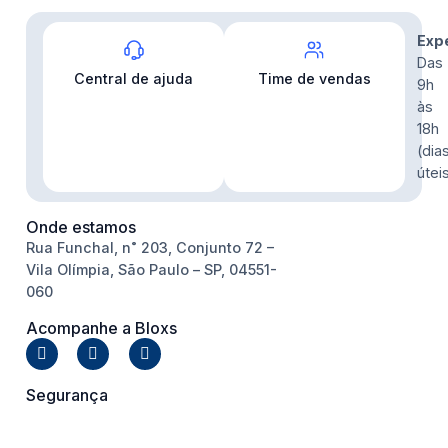
Contato
Exp
Das
Central de ajuda
Time de vendas
9h
às
18h
(dia
útei
Onde estamos
Rua Funchal, n˚ 203, Conjunto 72 –
Vila Olímpia, São Paulo – SP, 04551-
060
Acompanhe a Bloxs
Segurança