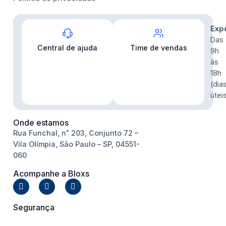
Contato
Exp
Das
Central de ajuda
Time de vendas
9h
às
18h
(dia
útei
Onde estamos
Rua Funchal, n˚ 203, Conjunto 72 –
Vila Olímpia, São Paulo – SP, 04551-
060
Acompanhe a Bloxs
Segurança