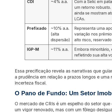
CDI
~4% a.a.
Com a Selic em pata
um retorno robusto. 
ainda se mostram atr
LCAs.
Prefixado
~10% a.a.
Representa uma apos
(alta
variação nos prêmios
dispersão)
alto risco, reservad
IGP-M
~11% a.a.
Embora minoritário, 
refletindo sua alta v
Essa precificação revela as narrativas que guiam
a prudência em relação a prazos longos e uma 
incerteza fiscal.
O Pano de Fundo: Um Setor Imobi
O mercado de CRIs é um espelho do setor que o
um vigor renovado, mas com um fôlego desigua