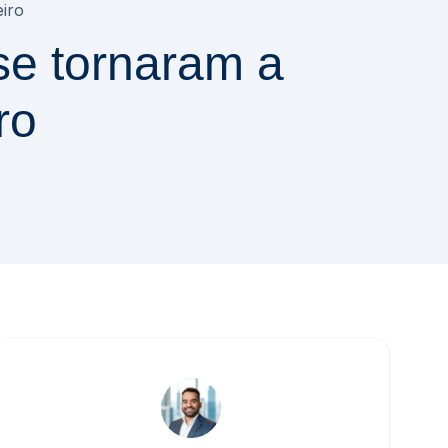
eiro
se tornaram a
ro