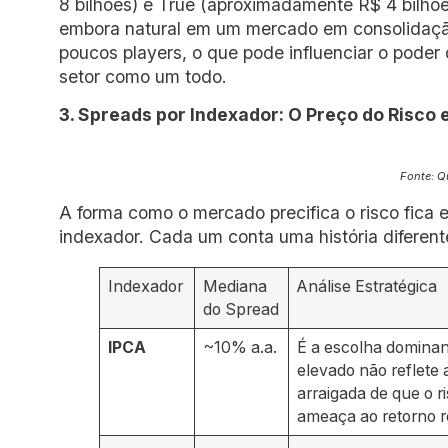
8 bilhões) e True (aproximadamente R$ 4 bilhõ
embora natural em um mercado em consolidaçã
poucos players, o que pode influenciar o poder
setor como um todo.
3. Spreads por Indexador: O Preço do Risco 
Fonte: Q
A forma como o mercado precifica o risco fica 
indexador. Cada um conta uma história diferente
Indexador
Mediana
Análise Estratégica
do Spread
IPCA
~10% a.a.
É a escolha dominant
elevado não reflete
arraigada de que o r
ameaça ao retorno r