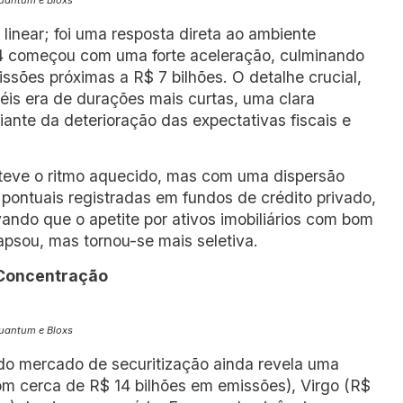
uantum e Bloxs
i linear; foi uma resposta direta ao ambiente
 começou com uma forte aceleração, culminando
ões próximas a R$ 7 bilhões. O detalhe crucial,
péis era de durações mais curtas, uma clara
diante da deterioração das expectativas fiscais e
nteve o ritmo aquecido, mas com uma dispersão
pontuais registradas em fundos de crédito privado,
ando que o apetite por ativos imobiliários com bom
apsou, mas tornou-se mais seletiva.
 Concentração
uantum e Bloxs
 do mercado de securitização ainda revela uma
m cerca de R$ 14 bilhões em emissões), Virgo (R$