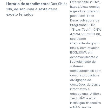
Este website (“Site”),
Horário de atendimento:
Das 9h às
https://bloxs.com.br,
18h, de segunda à sexta-feira,
é gerido e operado
exceto feriados
pela Bloxs Tech
Desenvolvedora de
Programas LTDA
(“Bloxs Tech”), CNPJ
47.594.535/0001-00,
sociedade
integrante do grupo
Bloxs, com atuação
EXCLUSIVA em
desenvolvimento e
licenciamento de
sistemas
computacionais bem
como a produção e
divulgação de
conteúdos de cunho
informativo e
educacional. A Bloxs
Tech NÃO é uma
instituição financeira
e NÃO realiza