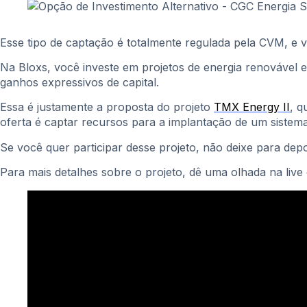
Esse tipo de captação é totalmente regulada pela CVM, e 
Na Bloxs, você investe em projetos de energia renovável e
ganhos expressivos de capital.
Essa é justamente a proposta do projeto
TMX Energy II
, q
oferta é captar recursos para a implantação de um sistem
Se você quer participar desse projeto, não deixe para dep
Para mais detalhes sobre o projeto, dê uma olhada na liv