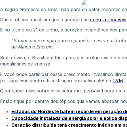
A região Nordeste do Brasil não para de bater recordes de
Dados oficiais mostram que a geração de
energia renováve
E no último dia 21 de junho, a geração instantânea dos p
“Somos um exemplo para o planeta e estamos trabalha
de Minas e Energia.
Sem dúvida, o Brasil tem tudo para ser protagonista em e
modalidades de energia.
E você pode participar desse crescimento investindo diret
participativos dentro da instrução normativa 588 da
CVM
.
Quer saber mais sobre esse setor indispensável para uma c
Então fique por dentro dos tópicos que vamos abordar hoj
Estados do Nordeste batem recorde em geração de
Capacidade instalada de energia solar e eólica dis
Geração distribuída terá crescimento inédito em 