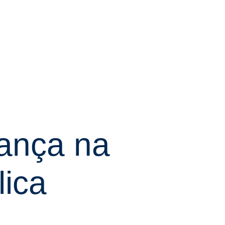
rança na
lica