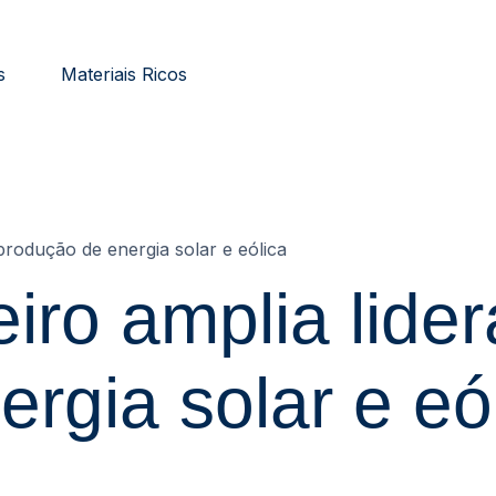
s
Materiais Ricos
produção de energia solar e eólica
eiro amplia lide
rgia solar e eó