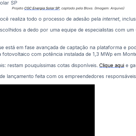
Projeto
CGC Energia Solar SP
, captado pela Bloxs. (Imagem: Arquivo)
você realiza todo o processo de adesão pela
internet
, incl
scolhidos a dedo por uma equipe de especialistas com um ú
ue está em fase avançada de captação na plataforma e po
a fotovoltaico com potência instalada de 1,3 MWp em Mont
ois: restam pouquíssimas cotas disponíveis.
Clique aqui
e ga
e de lançamento feita com os empreendedores responsáveis