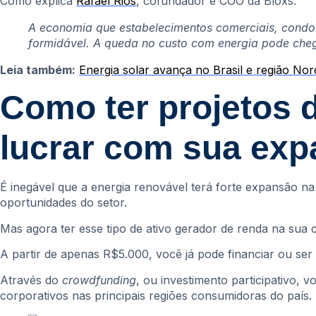
Como explica
Rafael Rios
, cofundador e COO da Bloxs:
A economia que estabelecimentos comerciais, condom
formidável. A queda no custo com energia pode che
Leia também:
Energia solar avança no Brasil e região No
Como ter projetos d
lucrar com sua ex
É inegável que a energia renovável terá forte expansão n
oportunidades do setor.
Mas agora ter esse tipo de ativo gerador de renda na sua c
A partir de apenas R$5.000, você já pode financiar ou ser
Através do
crowdfunding
, ou investimento participativo,
corporativos nas principais regiões consumidoras do país.