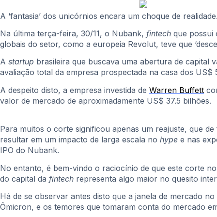
A ‘fantasia’ dos unicórnios encara um choque de realidade
Na última terça-feira, 30/11, o Nubank,
fintech
que possui
globais do setor, como a europeia Revolut, teve que ‘desc
A
startup
brasileira que buscava uma abertura de capital 
avaliação total da empresa prospectada na casa dos US$ 5
A despeito disto, a empresa investida de
Warren Buffett
con
valor de mercado de aproximadamente US$ 37.5 bilhões.
Para muitos o corte significou apenas um reajuste, que de
resultar em um impacto de larga escala no
hype
e nas exp
IPO do Nubank.
No entanto, é bem-vindo o raciocínio de que este corte n
do capital da
fintech
representa algo maior no quesito inter
Há de se observar antes disto que a janela de mercado no
Ômicron, e os temores que tomaram conta do mercado em 