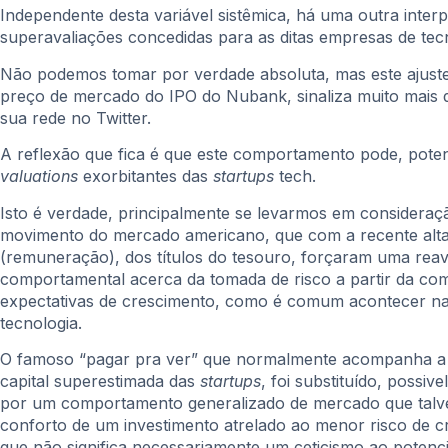
Independente desta variável sistêmica, há uma outra inter
superavaliações concedidas para as ditas empresas de tecn
Não podemos tomar por verdade absoluta, mas este ajuste
preço de mercado do IPO do Nubank, sinaliza muito mais 
sua rede no Twitter.
A reflexão que fica é que este comportamento pode, pote
valuations
exorbitantes das
startups
tech.
Isto é verdade, principalmente se levarmos em consideraç
movimento do mercado americano, que com a recente alt
(remuneração), dos títulos do tesouro, forçaram uma reav
comportamental acerca da tomada de risco a partir da co
expectativas de crescimento, como é comum acontecer n
tecnologia.
O famoso “pagar pra ver” que normalmente acompanha a 
capital superestimada das
startups
, foi substituído, possiv
por um comportamento generalizado de mercado que talv
conforto de um investimento atrelado ao menor risco de cr
que não significa necessariamente um ceticismo ao potenci