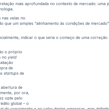
pretação mais aprofundada no contexto de mercado: uma poss
ologia.
 nas velas no
do que um simples “alinhamento às condições de mercado”
ncialmente, indicar o que seria o começo de uma correção
ão o próprio
a no
yield
aliação
mpra de
as
startups
de
abertura de
elmente, por ora,
ez opte pelo
édito global – o
al de crescimento e ao valor destas empresas, mas definit