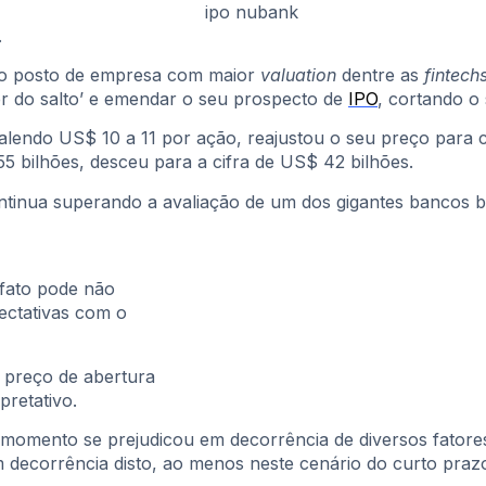
.
 o posto de empresa com maior
valuation
dentre as
fintech
er do salto’ e emendar o seu prospecto de
IPO
, cortando o
valendo US$ 10 a 11 por ação, reajustou o seu preço para 
5 bilhões, desceu para a cifra de US$ 42 bilhões.
tinua superando a avaliação de um dos gigantes bancos br
 fato pode não
ectativas com o
o preço de abertura
pretativo.
 momento se prejudicou em decorrência de diversos fatore
decorrência disto, ao menos neste cenário do curto praz