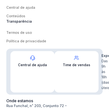
Central de ajuda
Conteúdos
Transparência
Termos de uso
Política de privacidade
Contato
Exp
Das
Central de ajuda
Time de vendas
9h
às
18h
(dia
útei
Onde estamos
Rua Funchal, n˚ 203, Conjunto 72 –