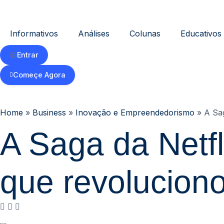
Informativos
Análises
Colunas
Educativos
Entrar
Começe Agora
Home
»
Business
»
Inovação e Empreendedorismo
»
A Sag
A Saga da Netfl
que revolucion