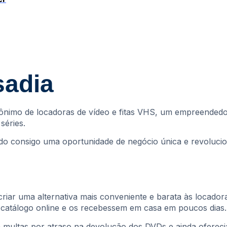
sadia
ônimo de locadoras de vídeo e fitas VHS, um empreendedo
séries.
ndo consigo uma oportunidade de negócio única e revolucio
riar uma alternativa mais conveniente e barata às locadora
m catálogo online e os recebessem em casa em poucos dias.
a multas por atraso na devolução dos DVDs e ainda oferecia