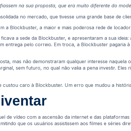
assem na sua proposta, que era muito diferente do model
olidada no mercado, que tivesse uma grande base de clie
om a Blockbuster, a maior e mais poderosa rede de locad
icava a sede da Blockbuster, e apresentaram a sua ideia: a
om entrega pelo correio. Em troca, a Blockbuster pagaria 
osta, mas não demonstraram qualquer interesse naquela o
ginal, sem futuro, no qual não valia a pena investir. Eles
ue custou caro à Blockbuster. Um erro que mudou a históri
iventar
guel de vídeo com a ascensão da internet e das plataformas
rmitindo que os usuários assistissem aos filmes e séries 