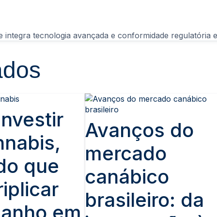
 Open Capital Market: plataforma que integra tecnologia avançada e conformidade reg
ados
nvestir
Avanços do
nabis,
mercado
do que
canábico
iplicar
brasileiro: da
manho em