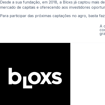
Desde a sua fundação, em 2018, a Bloxs já captou mais d
mercado de capitais e oferecendo aos investidores oportu
Para participar das próximas captações no agro, basta fa
A 
co
gr