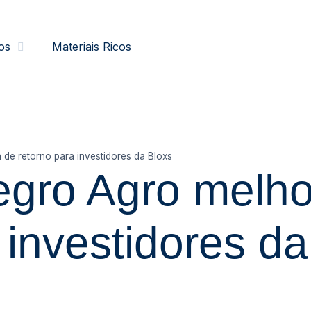
os
Materiais Ricos
de retorno para investidores da Bloxs
egro Agro melho
 investidores da