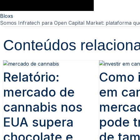
Bloxs
Somos Infratech para
Conteúdos relacion
Relatório:
Como i
mercado de
em can
cannabis nos
merca
EUA supera
pode tr
chocolate e
de ta