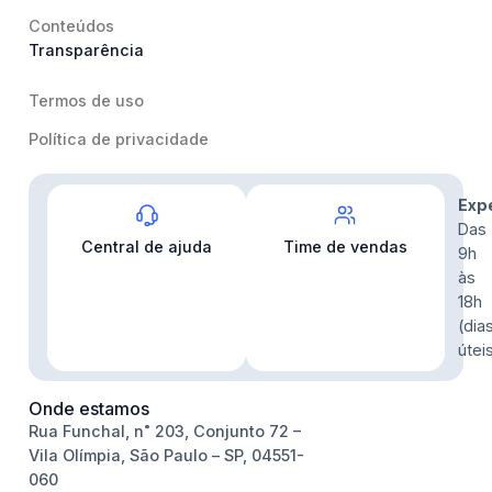
Conteúdos
Transparência
Termos de uso
Política de privacidade
Contato
Exp
Das
Central de ajuda
Time de vendas
9h
às
18h
(dia
útei
Onde estamos
Rua Funchal, n˚ 203, Conjunto 72 –
Vila Olímpia, São Paulo – SP, 04551-
060