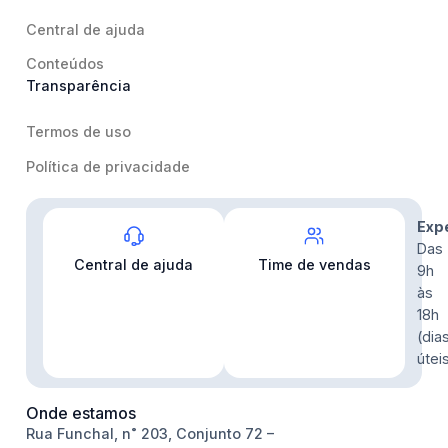
Central de ajuda
Conteúdos
Transparência
Termos de uso
Política de privacidade
Contato
Exp
Das
Central de ajuda
Time de vendas
9h
às
18h
(dia
útei
Onde estamos
Rua Funchal, n˚ 203, Conjunto 72 –