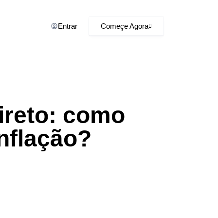
Entrar
Começe Agora
direto: como
inflação?