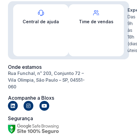
Contato
Exp
Das
Central de ajuda
Time de vendas
9h
às
18h
(dia
útei
Onde estamos
Rua Funchal, n˚ 203, Conjunto 72 –
Vila Olímpia, São Paulo – SP, 04551-
060
Acompanhe a Bloxs
Segurança