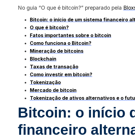
No guia “O que é bitcoin?” preparado pela
Blox
Bitcoin: o início de um sistema financeiro a
O que é bitcoin?
Fatos importantes sobre o bitcoin
Como funciona o Bitcoin?
Mineração de bitcoins
Blockchain
Taxas de transação
Como investir em bitcoin?
Tokenização
Mercado de bitcoin
Tokenização de ativos alternativos e o fu
Bitcoin: o início
financeiro altern