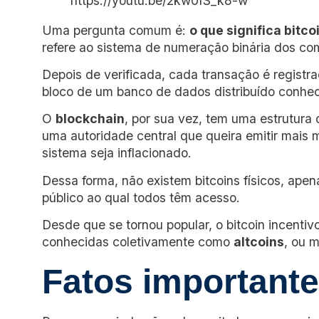
https://youtu.be/2kw0fS_k8-w
Uma pergunta comum é:
o que significa bitco
refere ao sistema de numeração binária dos co
Depois de verificada, cada transação é registr
bloco de um banco de dados distribuído conh
O
blockchain
, por sua vez, tem uma estrutura
uma autoridade central que queira emitir mais 
sistema seja inflacionado.
Dessa forma, não existem bitcoins físicos, ape
público ao qual todos têm acesso.
Desde que se tornou popular, o bitcoin incentiv
conhecidas coletivamente como
altcoins
, ou 
Fatos importante