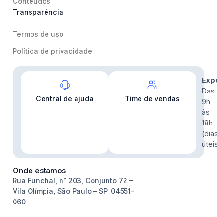
Conteúdos
Transparência
Termos de uso
Política de privacidade
Contato
Exp
Das
Central de ajuda
Time de vendas
9h
às
18h
(dia
útei
Onde estamos
Rua Funchal, n˚ 203, Conjunto 72 –
Vila Olímpia, São Paulo – SP, 04551-
060