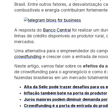
Brasil. Entre outros fatores, a desvalorização c
combustíveis e energia contribuíram fortemente
A resposta do
Banco Central
foi realizar um du
linhas de crédito disponíveis ao produtor rural
mercados.
Uma alternativa para o empreendedor do campo
crowdfunding
e crescer com a entrada de novos
Neste artigo, vamos falar sobre os
efeitos da a
de crowdfunding para o agronegócio e como é p
fazendas brasileiras em um mercado totalment
Alta da Selic pode trazer desafios para os
Inflação também bate na porta do produtor
Juros maiores podem diminuir demanda por 
Crowdfunding é a porta de entrada do produ