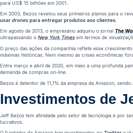
para US$ 15 bilhões em 2001.
Em 2003, Bezos revelou seus primeiros planos para o rev
usar
drones
para entregar produtos aos clientes
.
Em agosto de 2013, o empresário adquiriu o jornal
The Wa
ultrapassando o
New York Times
em termos de visualizaç
O preço das ações da companhia reflete esse crescimento
máximas históricas. Nem mesmo as crises econômicas for
Entre março e abril de 2020, em meio a uma profunda pa
demanda de compras
on-line
.
Bezos é detentor de 11,1% da empresa da Amazon, sendo a 
Investimentos de J
Jeff Bezos tem afinidade pelo setor de tecnologia e por s
lucrativos.
O fundador da Amazon tem investimentos no
Twitter
e já