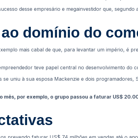
de sucesso desse empresário e megainvestidor que, segundo
 ao domínio do comé
exemplo mais cabal de que, para levantar um império, é pre
mpreendedor teve papel central no desenvolvimento do co
 se uniu à sua esposa Mackenzie e dois programadores, Sh
iro mês, por exemplo, o grupo passou a faturar US$ 20.
tativas
sos prevendo faturar US$ 74 milhões em vendas até o ano