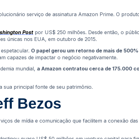
olucionário serviço de assinatura Amazon Prime. O produ
shington Post
por US$ 250 milhões. Desde então, o públic
ões únicas nos EUA, em outubro de 2015.
 espetacular.
O papel gerou um retorno de mais de 500% 
am capazes de impactar o negócio negativamente.
ndemia mundial,
a Amazon contratou cerca de 175.000 co
sua principal fonte de seu patrimônio.
eff Bezos
erviços de mídia e comunicação que facilitem a conexão das
 destinou quase US$ 50 milhões em venture capital para fin