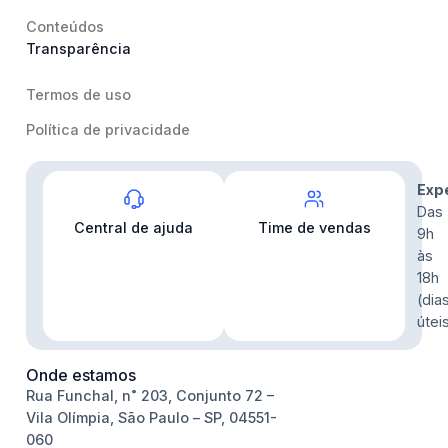
Conteúdos
Transparência
Termos de uso
Política de privacidade
Contato
Exp
Das
Central de ajuda
Time de vendas
9h
às
18h
(dia
útei
Onde estamos
Rua Funchal, n˚ 203, Conjunto 72 –
Vila Olímpia, São Paulo – SP, 04551-
060