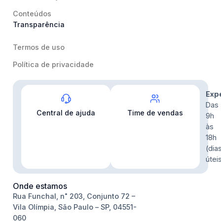
Conteúdos
Transparência
Termos de uso
Política de privacidade
Contato
Exp
Das
Central de ajuda
Time de vendas
9h
às
18h
(dia
útei
Onde estamos
Rua Funchal, n˚ 203, Conjunto 72 –
Vila Olímpia, São Paulo – SP, 04551-
060