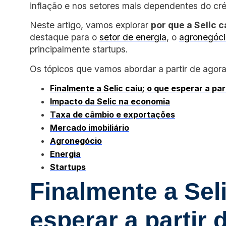
inflação e nos setores mais dependentes do cré
Neste artigo, vamos explorar
por que a Selic c
destaque para o
setor de energia
, o
agronegóci
principalmente startups.
Os tópicos que vamos abordar a partir de agora
Finalmente a Selic caiu; o que esperar a par
Impacto da Selic na economia
Taxa de câmbio e exportações
Mercado imobiliário
Agronegócio
Energia
Startups
Finalmente a Seli
esperar a partir 