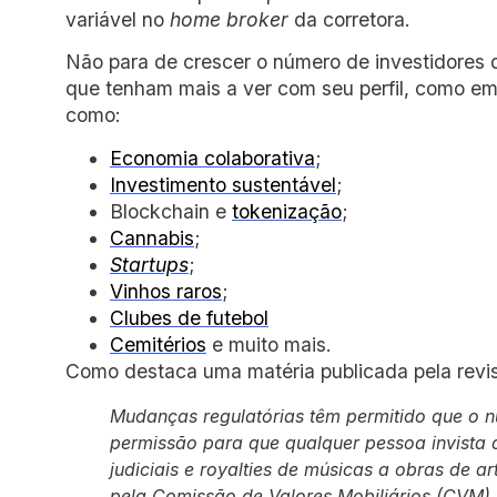
variável no
home broker
da corretora.
Não para de crescer o número de investidores q
que tenham mais a ver com seu perfil, como em
como:
Economia colaborativa
;
Investimento sustentável
;
Blockchain e
tokenização
;
Cannabis
;
Startups
;
Vinhos raros
;
Clubes de futebol
Cemitérios
e muito mais.
Como destaca uma matéria publicada pela revi
Mudanças regulatórias têm permitido que o 
permissão para que qualquer pessoa invista d
judiciais e royalties de músicas a obras de a
pela Comissão de Valores Mobiliários (CVM).