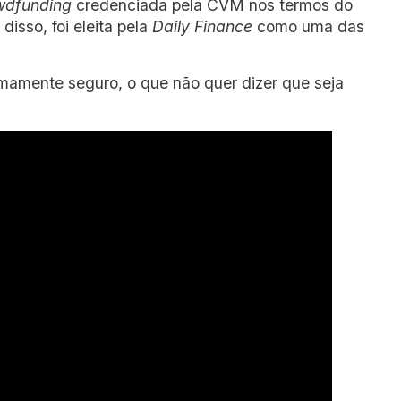
wdfunding
credenciada pela CVM nos termos do
disso, foi eleita pela
Daily Finance
como uma das
remamente seguro, o que não quer dizer que seja