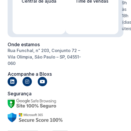
Central de ajuda
Time de vendas
9h
às
18h
(dia
útei
Onde estamos
Rua Funchal, n˚ 203, Conjunto 72 –
Vila Olímpia, São Paulo – SP, 04551-
060
Acompanhe a Bloxs
Segurança