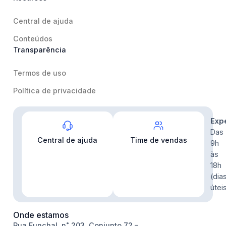
Central de ajuda
Conteúdos
Transparência
Termos de uso
Política de privacidade
Contato
Exp
Das
Central de ajuda
Time de vendas
9h
às
18h
(dia
útei
Onde estamos
Rua Funchal, n˚ 203, Conjunto 72 –