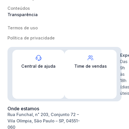
Conteúdos
Transparência
Termos de uso
Política de privacidade
Contato
Exp
Das
Central de ajuda
Time de vendas
9h
às
18h
(dia
útei
Onde estamos
Rua Funchal, n˚ 203, Conjunto 72 –
Vila Olímpia, São Paulo – SP, 04551-
060