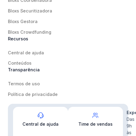
Bloxs Coordenadora
Bloxs Securitizadora
Bloxs Gestora
Bloxs Crowdfunding
Recursos
Central de ajuda
Conteúdos
Transparência
Termos de uso
Política de privacidade
Contato
Exp
Das
Central de ajuda
Time de vendas
9h
às