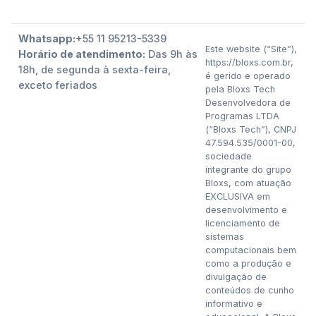
Whatsapp:
+55 11 95213-5339
Este website (“Site”),
Horário de atendimento:
Das 9h às
https://bloxs.com.br,
18h, de segunda à sexta-feira,
é gerido e operado
exceto feriados
pela Bloxs Tech
Desenvolvedora de
Programas LTDA
(“Bloxs Tech”), CNPJ
47.594.535/0001-00,
sociedade
integrante do grupo
Bloxs, com atuação
EXCLUSIVA em
desenvolvimento e
licenciamento de
sistemas
computacionais bem
como a produção e
divulgação de
conteúdos de cunho
informativo e